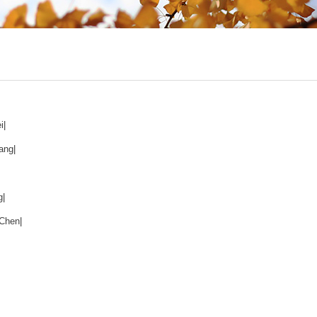
i
|
ang
|
g
|
Chen
|